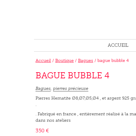
ACCUEIL
Accueil
/
Boutique
/
Bagues
/ bague bubble 4
BAGUE BUBBLE 4
Bagues
,
pierres précieuse
Pierres Hematite Ø8,Ø7,Ø5,Ø4 , et argent 925 g
.
. Fabriqué en france , entièrement réalisé à la m
dans nos ateliers
350
€