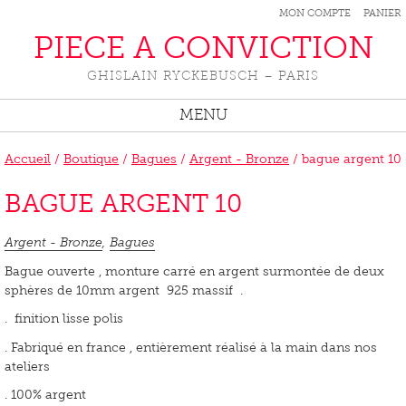
MON COMPTE
PANIER
PIECE A CONVICTION
GHISLAIN RYCKEBUSCH – PARIS
MENU
Accueil
/
Boutique
/
Bagues
/
Argent - Bronze
/ bague argent 10
BAGUE ARGENT 10
Argent - Bronze
,
Bagues
Bague ouverte , monture carré en argent surmontée de deux
sphères de 10mm argent 925 massif .
. finition lisse polis
. Fabriqué en france , entièrement réalisé à la main dans nos
ateliers
. 100% argent