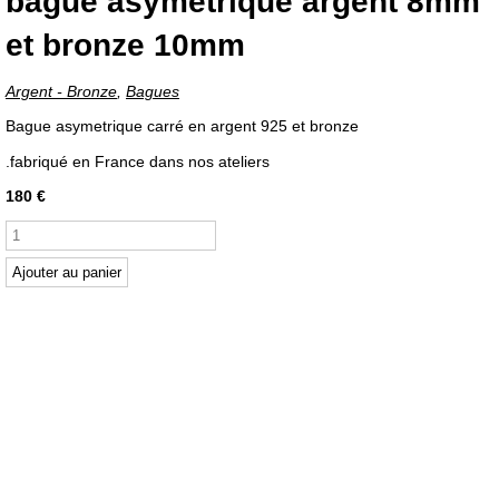
bague asymetrique argent 8mm
et bronze 10mm
Argent - Bronze
,
Bagues
Bague asymetrique carré en argent 925 et bronze
.fabriqué en France dans nos ateliers
180
€
quantité
de
bague
Ajouter au panier
asymetrique
argent
8mm
et
bronze
10mm