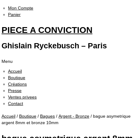
Mon Compte
Panier
PIECE A CONVICTION
Ghislain Ryckebusch – Paris
Menu
Accueil
Boutique
Créations
Presse
Ventes privees
Contact
Accueil
/
Boutique
/
Bagues
/
Argent - Bronze
/ bague asymetrique
argent 8mm et bronze 10mm