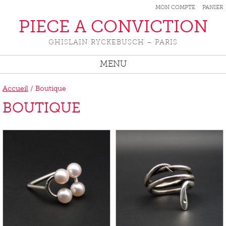
MON COMPTE
PANIER
PIECE A CONVICTION
GHISLAIN RYCKEBUSCH – PARIS
MENU
Accueil
/ Boutique
BOUTIQUE