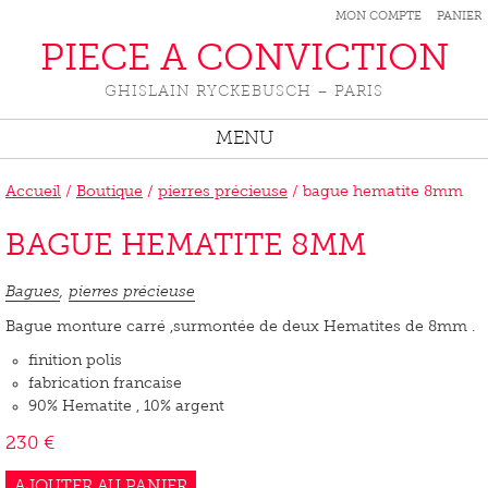
MON COMPTE
PANIER
PIECE A CONVICTION
GHISLAIN RYCKEBUSCH – PARIS
MENU
Accueil
/
Boutique
/
pierres précieuse
/ bague hematite 8mm
BAGUE HEMATITE 8MM
Bagues
,
pierres précieuse
Bague monture carré ,surmontée de deux Hematites de 8mm .
finition polis
fabrication francaise
90% Hematite , 10% argent
230
€
AJOUTER AU PANIER