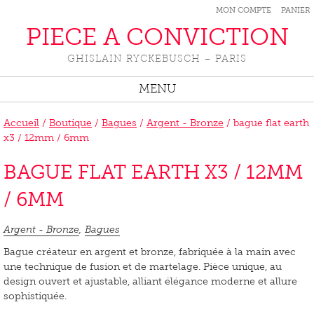
MON COMPTE
PANIER
PIECE A CONVICTION
GHISLAIN RYCKEBUSCH – PARIS
MENU
Accueil
/
Boutique
/
Bagues
/
Argent - Bronze
/ bague flat earth
x3 / 12mm / 6mm
BAGUE FLAT EARTH X3 / 12MM
/ 6MM
Argent - Bronze
,
Bagues
Bague créateur en argent et bronze, fabriquée à la main avec
une technique de fusion et de martelage. Pièce unique, au
design ouvert et ajustable, alliant élégance moderne et allure
sophistiquée.