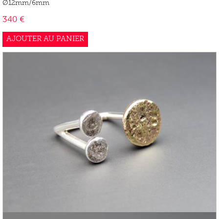
Ø12mm/6mm
340
€
AJOUTER AU PANIER