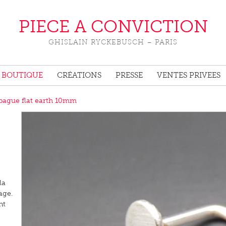
PIECE A CONVICTION
GHISLAIN RYCKEBUSCH – PARIS
BOUTIQUE
CRÉATIONS
PRESSE
VENTES PRIVEES
bague flat earth 10mm
la
age.
nt