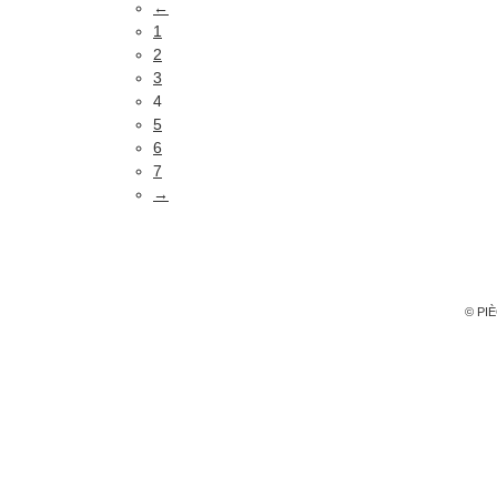
←
1
2
3
4
5
6
7
→
© PI