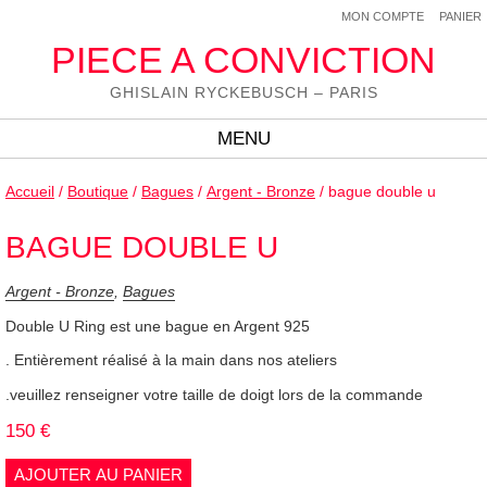
MON COMPTE
PANIER
PIECE A CONVICTION
GHISLAIN RYCKEBUSCH – PARIS
MENU
Accueil
/
Boutique
/
Bagues
/
Argent - Bronze
/ bague double u
BAGUE DOUBLE U
Argent - Bronze
,
Bagues
Double U Ring est une bague en Argent 925
. Entièrement réalisé à la main dans nos ateliers
.veuillez renseigner votre taille de doigt lors de la commande
150
€
AJOUTER AU PANIER