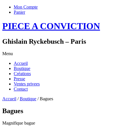
Mon Compte
Panier
PIECE A CONVICTION
Ghislain Ryckebusch – Paris
Menu
Accueil
Boutique
Créations
Presse
Ventes privees
Contact
Accueil
/
Boutique
/ Bagues
Bagues
Magnifique bague