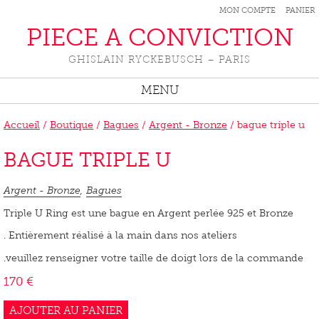
MON COMPTE
PANIER
PIECE A CONVICTION
GHISLAIN RYCKEBUSCH – PARIS
MENU
Accueil
/
Boutique
/
Bagues
/
Argent - Bronze
/ bague triple u
BAGUE TRIPLE U
Argent - Bronze
,
Bagues
Triple U Ring est une bague en Argent perlée 925 et Bronze
. Entièrement réalisé à la main dans nos ateliers
.veuillez renseigner votre taille de doigt lors de la commande
170
€
AJOUTER AU PANIER