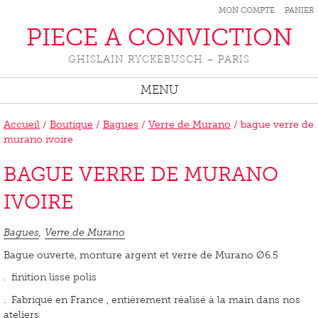
MON COMPTE
PANIER
PIECE A CONVICTION
GHISLAIN RYCKEBUSCH – PARIS
MENU
Accueil
/
Boutique
/
Bagues
/
Verre de Murano
/ bague verre de
murano ivoire
BAGUE VERRE DE MURANO
IVOIRE
Bagues
,
Verre de Murano
Bague ouverte, monture argent et verre de Murano Ø6.5
. finition lisse polis
. Fabriqué en France , entièrement réalisé à la main dans nos
ateliers