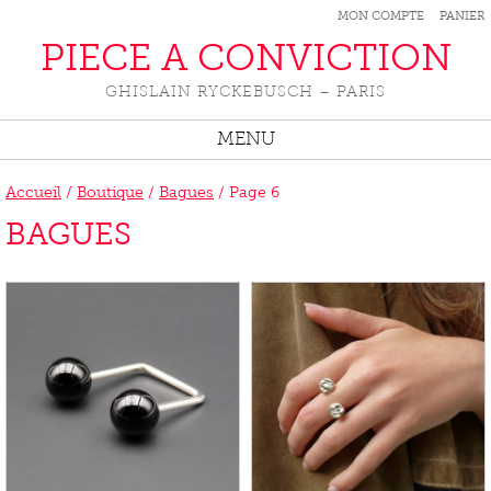
MON COMPTE
PANIER
PIECE A CONVICTION
GHISLAIN RYCKEBUSCH – PARIS
MENU
Accueil
/
Boutique
/
Bagues
/ Page 6
BAGUES