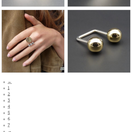
←
1
2
3
4
5
6
7
→